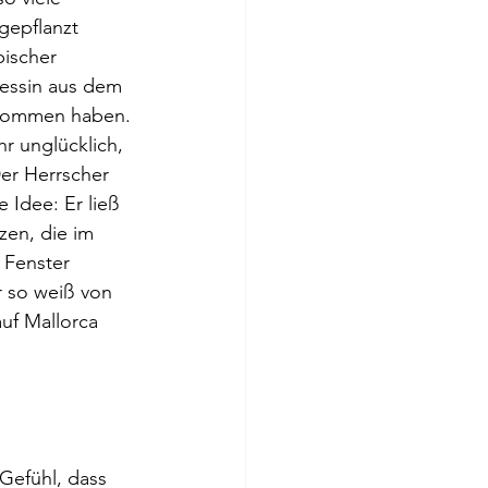
epflanzt 
bischer 
zessin aus dem 
nommen haben. 
r unglücklich, 
Der Herrscher 
e Idee: Er ließ 
en, die im 
 Fenster 
r so weiß von 
uf Mallorca 
Gefühl, dass 