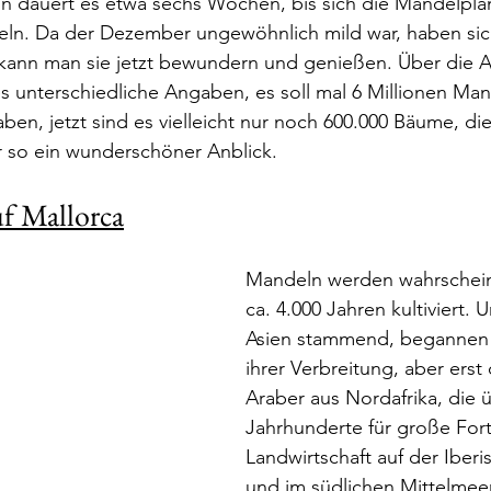
n dauert es etwa sechs Wochen, bis sich die Mandelplan
ln. Da der Dezember ungewöhnlich mild war, haben sich
 kann man sie jetzt bewundern und genießen. Über die A
 unterschiedliche Angaben, es soll mal 6 Millionen Ma
en, jetzt sind es vielleicht nur noch 600.000 Bäume, di
r so ein wunderschöner Anblick.
f Mallorca
Mandeln werden wahrscheinl
ca. 4.000 Jahren kultiviert. 
Asien stammend, begannen 
ihrer Verbreitung, aber erst
Araber aus Nordafrika, die ü
Jahrhunderte für große Forts
Landwirtschaft auf der Iberi
und im südlichen Mittelmee