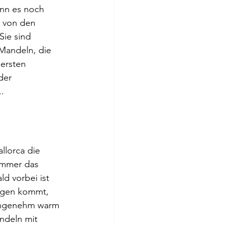
nn es noch 
 von den 
ie sind 
 Mandeln, die 
ersten 
der 
.
llorca die 
immer das 
d vorbei ist 
Regen kommt, 
angenehm warm 
ndeln mit 