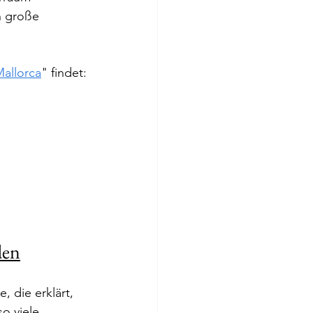
n große 
Mallorca
" findet:
den
 die erklärt, 
o viele 