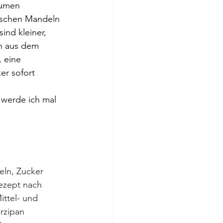
äumen 
ischen Mandeln 
ind kleiner, 
n aus dem 
 eine 
r sofort 
werde ich mal 
ln, Zucker 
ezept nach 
ittel- und 
rzipan 