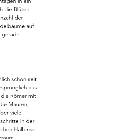
tagen in ein 
 die Blüten 
nzahl der 
ndelbäume auf 
e gerade 
ich schon seit 
Ursprünglich aus 
die Römer mit 
 die Mauren, 
ber viele 
chritte in der 
schen Halbinsel 
rraum 