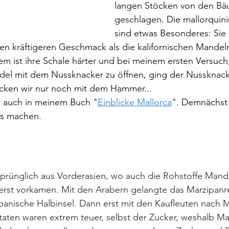
langen Stöcken von den B
geschlagen. Die mallorquin
sind etwas Besonderes: Sie s
en kräftigeren Geschmack als die kalifornischen Mandel
 ist ihre Schale härter und bei meinem ersten Versuch,
del mit dem Nussknacker zu öffnen, ging der Nussknacke
cken wir nur noch mit dem Hammer... 
hr auch in meinem Buch "
Einblicke Mallorca
". Demnächst 
us machen.
prünglich aus Vorderasien, wo auch die Rohstoffe Mande
rst vorkamen. Mit den Arabern gelangte das Marzipanr
spanische Halbinsel. Dann erst mit den Kaufleuten nach M
aten waren extrem teuer, selbst der Zucker, weshalb Ma