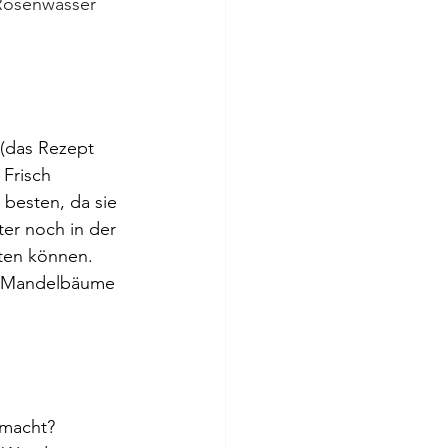
Rosenwasser 
 (das Rezept 
Frisch 
 besten, da sie 
ter noch in der 
ten können. 
ie Mandelbäume 
emacht?