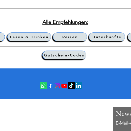
Alle Empfehlungen:
Essen & Trinken
Reisen
Unterkünfte
Gutschein-Codes
u Stolberg
News
E-Mail-
orin | Vortrags-Rednerin |
fluencer | Künstlerin