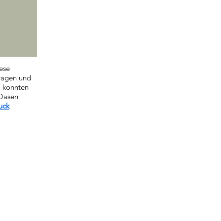
ese
tragen und
o konnten
 Oasen
uck