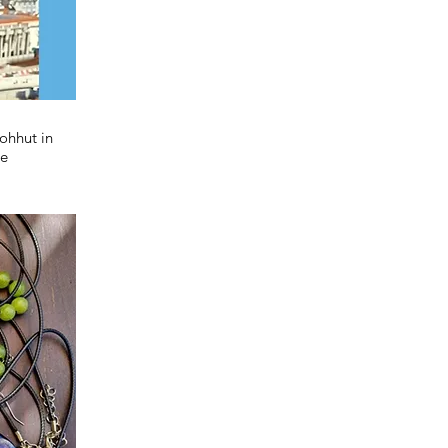
rohhut in
he