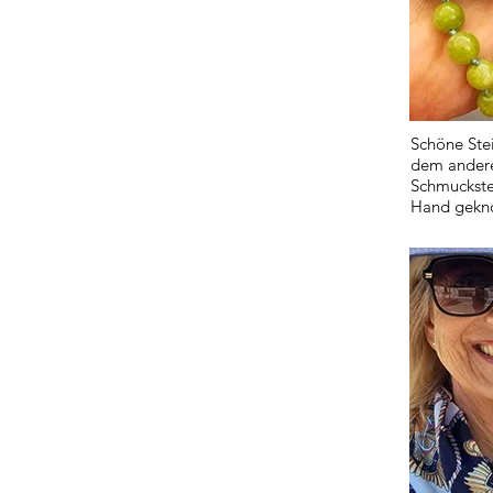
Schöne Stei
dem andere
Schmuckstei
Hand gekn