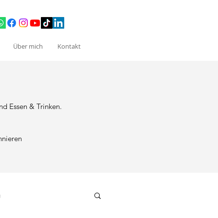
Über mich
Kontakt
nd Essen & Trinken.
nnieren
g