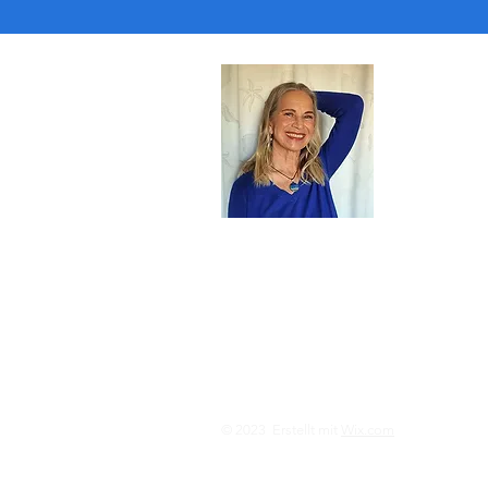
Astrid z
Reisebuch-Aut
Bloggerin | In
Sportlerin | B
Mutter | Oma 
Mehr erfahre
zum Konta
Impressum
Datenschutz
AGB
© 2023 Erstellt mit
Wix.com