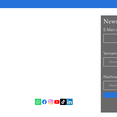
u Stolberg
News
E-Mail-
orin | Vortrags-Rednerin |
fluencer | Künstlerin
est-Ager | 67 Jahre |
| Ehefrau...
Vornam
n
ktformular
Nachn